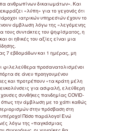
υπα ανθρωπίνων δικαιωμάτων». Και
εκφράζει «λύπη» για το γεγονός ότι
πάροχοι ιατρικών υπηρεσιών έχουν το
άνουν άμβλωση λόγω της «λεγόμενης
ια τους συντάκτες του ψηφίσματος, η
αι οι ηθικές του αξίες είναι μια
ίδησης.
ας 7 εβδομάδων και 1 ημέρας, μη
 Οι φιλελεύθερα προσανατολισμένοι
ν πόρτα σε άνευ προηγουμένου
ίκες και προτρέπουν «τα κράτη μέλη
ευκολύνσεις για ασφαλή, ελεύθερη
έχουσες συνθήκες πανδημίας COVID-
 όπως την άμβλωση με το χάπι καθώς
περιορισμών στην πρόσβαση στη
 υπέροχο! Πόσο παράλογο! Ενώ
ωές λόγω της «παγκόσμιας
αι συγχρόνως, οι γυναίκες θα