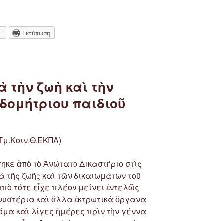
l
Εκτύπωση
 τὴν ζωὴ καὶ τὴν
νδομήτριου παιδιοῦ
(Τμ.Κοιν.Θ.ΕΚΠΑ)
πηκε ἀπὸ τὸ Ἀνώτατο Δικαστήριο στὶς
ὰ τῆς ζωῆς καὶ τῶν δικαιωμάτων τοῦ
 ἀπὸ τότε εἶχε πλέον μείνει ἐντελῶς
νυστέρια καὶ ἄλλα ἐκτρωτικὰ ὄργανα
όμα καὶ λίγες ἡμέρες πρὶν τὴν γέννα