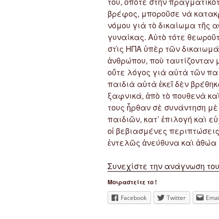
του, ὁπότε στὴν πραγματικό
βρέφος, μποροῦσε νὰ κατακρ
νόμου γιὰ τὸ δικαίωμα τῆς 
γυναίκας. Αὐτὸ τότε θεωροῦ
στὶς ΗΠΑ ὑπὲρ τῶν δικαιωμά
ἀνθρώπου, ποὺ ταυτίζονταν 
οὔτε λόγος γιὰ αὐτὰ τῶν παι
παιδιὰ αὐτὰ ἐκεῖ δὲν βρέθη
ξαφνικά, ἀπὸ τὸ πουθενὰ κα
τους ἦρθαν σὲ συνάντηση μὲ
παιδιῶν, κατ’ ἐπιλογή καὶ ε
οἱ βεβιασμένες περιπτώσεις,
ἐντελῶς ἀνεύθυνα καὶ ἀθώα 
Συνεχίστε την ανάγνωση το
Μοιραστείτε το !
Facebook
Twitter
Emai