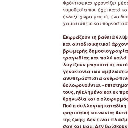
Φρόντισε και φροντίζει μέσ
νομοθεσία που έχει κατά κα
ένδοξη χώρα μας σε ένα δυ
χαμαιτυπείο και πορνοστάσι
Εκφράζουν τη βαθειά θλίψη
και αυτοδιοικητικοί άρχοντ
βρωμερής δημοσιογραφίας
τραγωδίας και πολύ καλά κ
λυγίζουν μπροστά σε αυτό 
γενοκτονία των αμβλώσεων
ανυπεράσπιστα ανθρώπινα
δολοφονούνται «επιστημον
τους, ηθελημένα και εκ πρ
θρηνωδία και ο ολοφυρμός;
Πού η συλλογική καταδίκη 
φαρισαϊκή κοινωνία; Αυτά 
της ζωής; Δεν είναι πλάσμ
σαν και μας; Δεν βρίσκουν