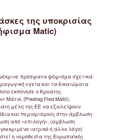
καὶ
τὴν
ἐλευθερία
άσκες της υποκρισίας
τοῦ
ήφισμα Matic)
ἐνδομήτριου
παιδιοῦ”
ενέκρινε πρόσφατα ψήφισμα σχετικά
αραγωγική υγεία και τα δικαιώματα
 οποίο εκπόνησε ο Κροάτης
Μάτικ, (Predrag Fred Matić).
ράτη μέλη της ΕΕ να εξαλείψουν
όδια και περιορισμούς στην άμβλωση
λωση από «επιλογή», (άμβλωση
υγκεκριμένο ιατρικό ή άλλο λόγο)
στεί η νομοθεσία της Ευρωπαϊκής