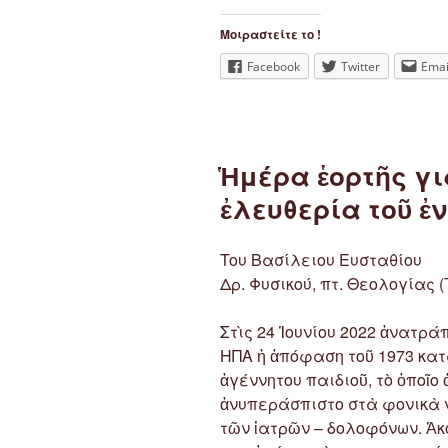
Μοιραστείτε το !
Facebook
Twitter
Emai
Ἡμέρα ἑορτῆς γιὰ
ἐλευθερία τοῦ ἐ
Toυ Βασίλειου Ευσταθίου
Δρ. Φυσικού, πτ. Θεολογίας 
Στὶς 24 Ἰουνίου 2022 ἀνατρά
ΗΠΑ ἡ ἀπόφαση τοῦ 1973 κατ
ἀγέννητου παιδιοῦ, τὸ ὁποῖο
ἀνυπεράσπιστο στὰ φονικὰ 
τῶν ἰατρῶν – δολοφόνων. Ἀκ