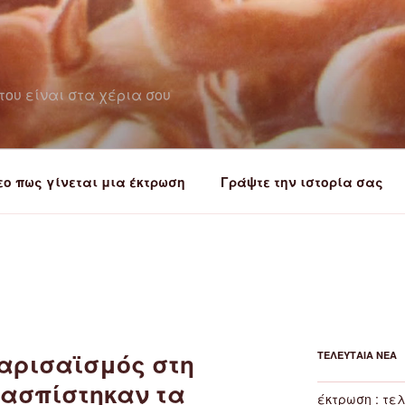
του είναι στα χέρια σου
εο πως γίνεται μια έκτρωση
Γράψτε την ιστορία σας
φαρισαϊσμός στη
ΤΕΛΕΥΤΑΊΑ ΝΈΑ
ρασπίστηκαν τα
έκτρωση : τελ