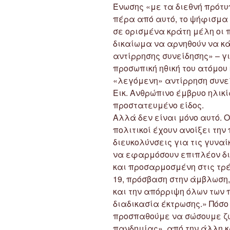
Ένωσης «με τα διεθνή πρότ
πέρα από αυτό, το ψήφισμα 
σε ορισμένα κράτη μέλη οι 
δικαίωμα να αρνηθούν να κ
αντίρρησης συνείδησης» – γ
προσωπική ηθική του ατόμου κ
«λεγόμενη» αντίρρηση συνε
Εικ. Ανθρώπινο έμβρυο ηλικί
προστατευμένο είδος.
Αλλά δεν είναι μόνο αυτό.
πολιτικοί έχουν ανοίξει τη
διευκολύνσεις για τις γυνα
να εφαρμόσουν επιπλέον δι
και προσαρμοσμένη στις τρ
19, πρόσβαση στην άμβλωση,
και την απόρριψη όλων των 
διαδικασία έκτρωσης.» Πόσο
προσπαθούμε να σώσουμε ζ
πανδημίας», από την άλλη κ