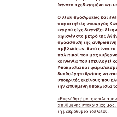
θάνατο σχεδιασμένο και υ
Ο λίαν προσφάτως και ένε
παραιτηθείς υπουργός Κ
καιρού είχε διατάξει δίκ
αφισών στο μετρό της Αθή
προάσπιση της ανθρώπινη
αμβλώσεων. Αυτό είναι το 
πολιτικοί που μας κυβερνο
κοινωνία που επευλογεί κα
Υποκρισία και φαρισαϊσμός
δυσθεώρητο θράσος να απ
υποκριτές εκείνους που ε
την απύθμενη υποκρισία τ
«Εγενήθητέ μοι εις πλησμονή
απύθμενης υποκρισίας μας. 
τη μακροθυμία του Θεού.