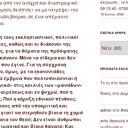
έκτρωση : τελ
α από την αισχρή και διαστροφική
09:15:40 -0700
ιρούς θεσπίσει να μετατρέψει την
18 Ιουνίου, 2026
σώδη βούρκο, σε ένα απέραντο
ο.
ΣΧΕΤΙΚΆ ΆΡΘΡΑ
 τους εκκλησιαστικοί, πολιτικοί
ες, καθώς και οι διάκονοι της
Σχετικά
άρθρα
, για τα θύματα της πρόσφατης
άνουν. Μόνο τα σίδερα και δεν
που έγινε. Για τη σύγχρονη
ΠΡΌΣΦΑΤΑ ΣΧΌΛ
, όμως, με τα εκατοντάδες
 έμβρυα που πολτοποιούνται ή
Τετη
στο
προσ
ικά» στις κοιλιές των «μανάδων»
οαιρέσεως και εν ψυχρώ, πού η
Νικος
στο
Δημ
 Πού η κήρυξη εθνικού πένθους;
.
τους από την υποκριτική και
admin
στο
Απο
γιατί να στερηθούν βίαια τη χαρά
ατα του Θεού; Δεν είναι άνθρωποι
anto desouza
σ
 τραγικό και βίαιο θάνατο; Και
αμβλώσεις