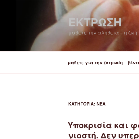
Μετάβαση
στο
ΕΚΤΡΩΣΗ
περιεχόμενο
μάθετε την αλήθεια – η ζωή 
μαθετε για την έκτρωση – βίντ
ΚΑΤΗΓΟΡΊΑ:
ΝΈΑ
Υποκρισία και 
νιοστή. Δεν υπε