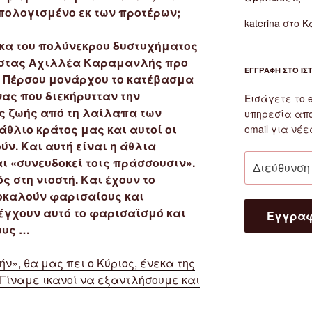
πολογισμένο εκ των προτέρων;
katerina
στο
Κ
κα του πολύνεκρου δυστυχήματος
ώστας Αχιλλέα Καραμανλής προ
ΕΓΓΡΑΦΉ ΣΤΟ ΙΣ
ην Πέρσου μονάρχου το κατέβασμα
νας που διεκήρυτταν την
Εισάγετε το 
ς ζωής από τη λαίλαπα των
υπηρεσία απ
άθλιο κράτος μας και αυτοί οι
email για νέε
ύν. Και αυτή είναι η άθλια
Διεύθυνση
ι «συνευδοκεί τοις πράσσουσιν».
email
 στη νιοστή. Και έχουν το
οκαλούν φαρισαίους και
λέγχουν αυτό το φαρισαϊσμό και
Εγγρα
ους …
ν», θα μας πει ο Κύριος, ένεκα της
Γίναμε ικανοί να εξαντλήσουμε και