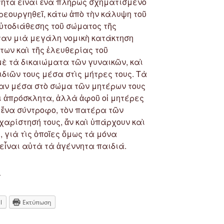
τητα εἶναι ἕνα πλήρως σχηματισμένο
εουργηθεῖ, κάτω ἀπὸ τὴν κάλυψη τοῦ
αὐτοδιάθεσης τοῦ σώματος τῆς
ταν μιὰ μεγάλη νομικὴ κατάκτηση
των καὶ τῆς ἐλευθερίας τοῦ
μὲ τὰ δικαιώματα τῶν γυναικῶν, καὶ
διῶν τους μέσα στὶς μήτρες τους. Τὰ
καν μέσα στὸ σώμα τῶν μητέρων τους
ὶ ἀπρόσκλητα, ἀλλὰ ἀφοῦ οἱ μητέρες
 ἕνα σύντροφο, τὸν πατέρα τῶν
ὐχαρίστησή τους, ἄν καὶ ὑπάρχουν καὶ
 γιὰ τὶς ὁποῖες ὅμως τὰ μόνα
εἶναι αὐτὰ τὰ ἀγέννητα παιδιά.
“Ἡμέρα
υ
ἑορτῆς
γιὰ
l
Εκτύπωση
τὴν
ζωὴ