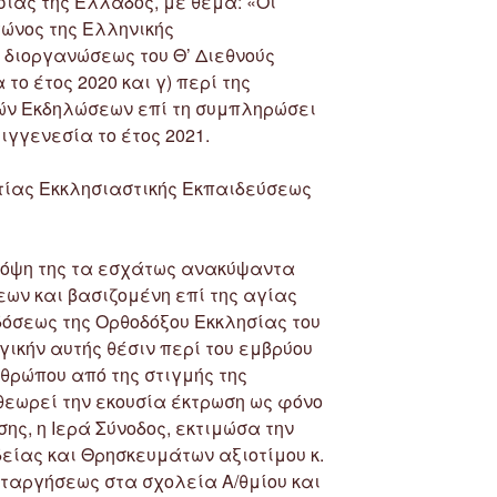
σίας της Ελλάδος, με θέμα: «Οι
ώνος της Ελληνικής
 διοργανώσεως του Θ’ Διεθνούς
το έτος 2020 και γ) περί της
ών Εκδηλώσεων επί τη συμπληρώσει
ιγγενεσία το έτος 2021.
στίας Εκκλησιαστικής Εκπαιδεύσεως
’ όψη της τα εσχάτως ανακύψαντα
εων και βασιζομένη επί της αγίας
όσεως της Ορθοδόξου Εκκλησίας του
γικήν αυτής θέσιν περί του εμβρύου
θρώπου από της στιγμής της
 θεωρεί την εκουσία έκτρωση ως φόνο
σης, η Ιερά Σύνοδος, εκτιμώσα την
είας και Θρησκευμάτων αξιοτίμου κ.
ταργήσεως στα σχολεία Α/θμίου και