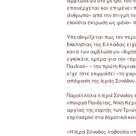
αμβλώσεων στο μετρό, τον 
επανέρχεται και επιμένει 
άνθρωπο» από την στιγμή τ
εκούσια έκτρωση ως φόνο» π
Υπενθυμίζεται πως τον περασ
Εκκλησίας της Ελλάδας είχε
κατά των αμβλώσεων «Αφήστ
εγκύκλιο, ημέρα για την «π
Παιδιού» – την πρώτη Κυρια
είχε τότε εκφράσει «τη χαρ
απόφαση της Ιεράς Συνόδου.
Παράλληλα η Ιερά Σύνοδος 
υπουργό Παιδείας, Νίκη Κερ
αργίας της εορτής των Τριώ
εορτασμού στα δημοτικά και
«Η Ιερά Σύνοδος λαβούσα υ