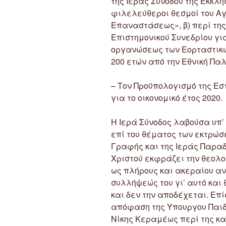
της Ιεράς Συνόδου της Εκκλη
φιλελεύθεροι θεσμοί του Αγ
Επαναστάσεως», β) περί της
Επιστημονικού Συνεδρίου για 
οργανώσεως των Εορταστικ
200 ετών από την Εθνική Παλ
– Τον Προϋπολογισμό της Ε
για το οικονομικό έτος 2020.
Η Ιερά Σύνοδος λαβούσα υπ
επί του θέματος των εκτρώσ
Γραφής και της Ιεράς Παραδ
Χριστού εκφράζει την θεολο
ως πλήρους και ακεραίου αν
συλλήψεώς του γι’ αυτό και
και δεν την αποδέχεται. Επί
απόφαση της Υπουργου Παιδ
Νίκης Κεραμέως περί της κα