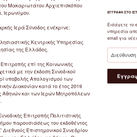
 του Μακαριωτάτου Αρχιεπισκόπου
. Ιερωνύμου.
ΕΓΓΡΑΦΉ ΣΤΟ ΙΣ
Εισάγετε το 
αρκής Ιερά Σύνοδος ενέκρινε:
υπηρεσία απ
email για νέε
κλησιαστικής Κεντρικής Υπηρεσίας
λησίας της Ελλάδος.
Διεύθυνση
email
 Επιτροπής επί της Κοινωνικής
χετικά με την έκδοση Συνοδικού
Εγγρα
ρί υποβολής Απολογισμού των
κήν Διακονίαν κατά το έτος 2019
ς Αθηνών και των Ιερών Μητροπόλεων
.
 Συνοδικής Επιτροπής Πολιτιστικής
ισήμου παρουσιάσεως του εκδοθέντος
Ζ’ Διεθνούς Επιστημονικού Συνεδρίου