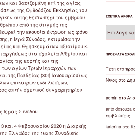
εων και βασιζομένη επί της αγίας
όσεως της Ορθοδόξου Εκκλησίας του
γικήν αυτής θέσιν περί του εμβρύου
ΣΧΕΤΙΚΆ ΆΡΘΡΑ
θρώπου από της στιγμής της
Σχετικά
 θεωρεί την εκουσία έκτρωση ως φόνο
άρθρα
σης, η Ιερά Σύνοδος, εκτιμώσα την
είας και Θρησκευμάτων αξιοτίμου κ.
ταργήσεως στα σχολεία Α/θμίου και
ΠΡΌΣΦΑΤΑ ΣΧΌΛ
γίας της εορτής και της
των αγίων Τριών Ιεραρχών των
Τετη
στο
προσ
ι της Παιδείας (30ή Ιανουαρίου) ως
Νικος
στο
Δημ
λων επικαίρων εκδηλώσεων,
.
ος αυτήν σχετικού συγχαρητηρίου
admin
στο
Απο
anto desouza
σ
ς Ιεράς Συνόδου
αμβλώσεις
3 και 4 Φεβρουαρίου 2020 η Διαρκής
katerina
στο
Κ
της Ελλάδος της 163ης Συνοδικής