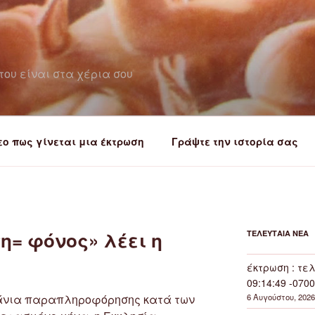
του είναι στα χέρια σου
εο πως γίνεται μια έκτρωση
Γράψτε την ιστορία σας
η= φόνος» λέει η
ΤΕΛΕΥΤΑΊΑ ΝΈΑ
έκτρωση : τελ
09:14:49 -0700
πάνια παραπληροφόρησης κατά των
6 Αυγούστου, 2026