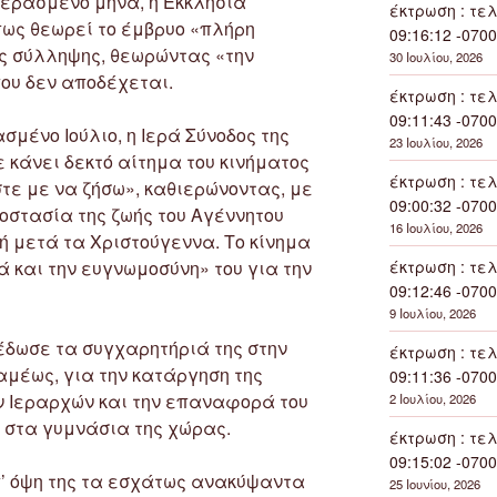
περασμένο μήνα, η Εκκλησία
έκτρωση : τελ
πως θεωρεί το έμβρυο «πλήρη
09:16:12 -0700
ης σύλληψης, θεωρώντας «την
30 Ιουλίου, 2026
ου δεν αποδέχεται.
έκτρωση : τελ
09:11:43 -0700
μένο Ιούλιο, η Ιερά Σύνοδος της
23 Ιουλίου, 2026
 κάνει δεκτό αίτημα του κινήματος
έκτρωση : τελ
ε με να ζήσω», καθιερώνοντας, με
09:00:32 -0700
ροστασία της ζωής του Αγέννητου
16 Ιουλίου, 2026
κή μετά τα Χριστούγεννα. Το κίνημα
ά και την ευγνωμοσύνη» του για την
έκτρωση : τελ
09:12:46 -0700
9 Ιουλίου, 2026
έδωσε τα συγχαρητήριά της στην
έκτρωση : τελ
αμέως, για την κατάργηση της
09:11:36 -0700
ν Ιεραρχών και την επαναφορά του
2 Ιουλίου, 2026
 στα γυμνάσια της χώρας.
έκτρωση : τελ
09:15:02 -0700
π’ όψη της τα εσχάτως ανακύψαντα
25 Ιουνίου, 2026