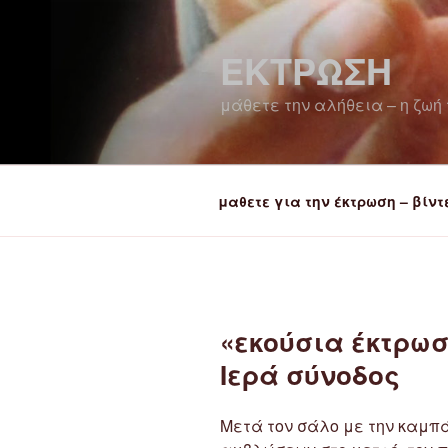
Μετάβαση
στο
ΕΚΤΡΩΣΗ
περιεχόμενο
μάθετε την αλήθεια – η ζωή 
μαθετε για την έκτρωση – βίντ
«εκούσια έκτρωσ
Ιερά σύνοδος
Μετά τον σάλο με την καμ