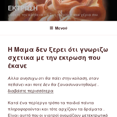
Μετάβαση
ΕΚΤΡΩΣΗ
στο
μάθετε την αλήθεια – η ζωή του είναι στα χέρια σου
περιεχόμενο
Μενού
H Μαμα δεν ξερει ότι γνωριζω
σχετικα με την εκτρωση που
έκανε
Αλλα ανησυχω οτι θα πάει στην κολαση, οταν
πεθάνει και ποτε δεν θα ξανασυναντηθούμε .
διαβάστε περισσότερα
Κατά ένα περίεργο τρόπο τα παιδιά πάντα
πληροφορούνται και τότε αρχίζουν τα δράματα .
Είναι αυττό που οι γιατροί ονομάζουν
μετεκτρωτικό