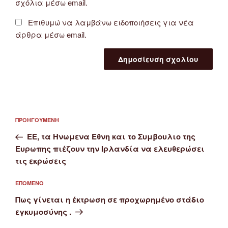
σχόλια μέσω email.
Επιθυμώ να λαμβάνω ειδοποιήσεις για νέα
άρθρα μέσω email.
Πλοήγηση
Προηγούμενο
ΠΡΟΗΓΟΎΜΕΝΗ
άρθρων
άρθρο
ΕΕ, τα Ηνωμενα Εθνη και το Συμβουλιο της
Ευρωπης πιέζουν την Ιρλανδία να ελευθερώσει
τις εκρώσεις
Επόμενο
ΕΠΌΜΕΝΟ
άρθρο
Πως γίνεται η έκτρωση σε προχωρημένο στάδιο
εγκυμοσύνης .