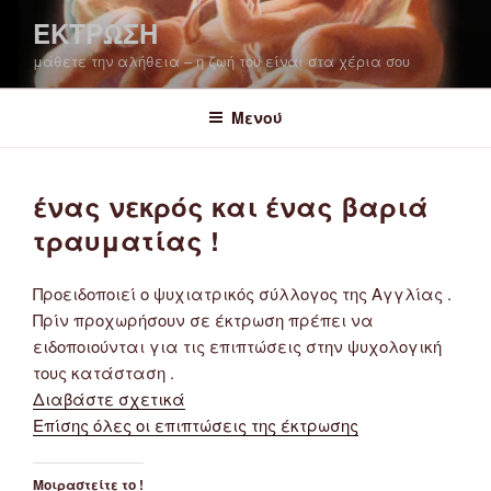
Μετάβαση
ΕΚΤΡΩΣΗ
στο
μάθετε την αλήθεια – η ζωή του είναι στα χέρια σου
περιεχόμενο
Μενού
ένας νεκρός και ένας βαριά
τραυματίας !
Προειδοποιεί ο ψυχιατρικός σύλλογος της Αγγλίας .
Πρίν προχωρήσουν σε έκτρωση πρέπει να
ειδοποιούνται για τις επιπτώσεις στην ψυχολογική
τους κατάσταση .
Διαβάστε σχετικά
Επίσης όλες οι επιπτώσεις της έκτρωσης
Μοιραστείτε το !