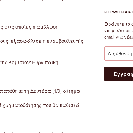
ΕΓΓΡΑΦΉ ΣΤΟ ΙΣ
Εισάγετε το 
ς στις οποίες η άμβλωση
υπηρεσία απ
email για νέε
τους, εξασφάλισε η ευρωβουλευτής
Διεύθυνση
email
της Κομισιόν: Ευρωπαϊκή
Εγγρα
τατέθηκε τη Δευτέρα (1/9) αίτημα
ύ χρηματοδότησης που θα καθιστά