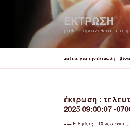
Μετάβαση
στο
ΕΚΤΡΩΣΗ
περιεχόμενο
μάθετε την αλήθεια – η ζωή 
μαθετε για την έκτρωση – βίντ
έκτρωση : τελευτ
2025 09:00:07 -070
=== Ειδήσεις – 10 νέα αποτ