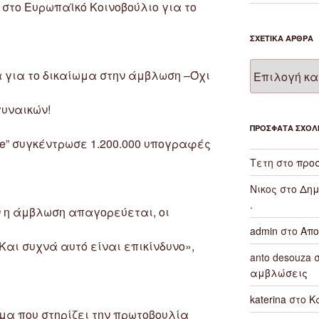
στο Ευρωπαϊκό Κοινοβούλιο για το
ΣΧΕΤΙΚΆ ΆΡΘΡΑ
Σχετικά
 για το δικαίωμα στην άμβλωση –Όχι
άρθρα
γυναικών!
ΠΡΌΣΦΑΤΑ ΣΧΌΛ
ice” συγκέντρωσε 1.200.000 υπογραφές
Τετη
στο
προσ
Νικος
στο
Δημ
.
ν η άμβλωση απαγορεύεται, οι
admin
στο
Απο
Και συχνά αυτό είναι επικίνδυνο»,
anto desouza
σ
αμβλώσεις
katerina
στο
Κ
σμα που στηρίζει την πρωτοβουλία