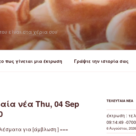
του είναι στα χέρια σου
εο πως γίνεται μια έκτρωση
Γράψτε την ιστορία σας
αία νέα Thu, 04 Sep
ΤΕΛΕΥΤΑΊΑ ΝΈΑ
0
έκτρωση : τελ
09:14:49 -0700
ελέσματα για [άμβλωση ] ===
6 Αυγούστου, 2026